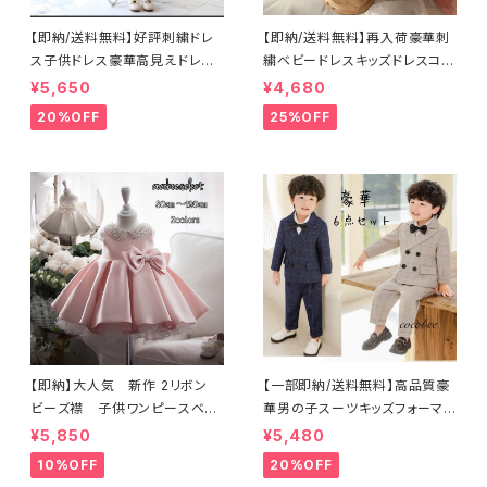
【即納/送料無料】好評刺繍ドレ
【即納/送料無料】再入荷豪華刺
ス子供ドレス豪華高見えドレ
繍ベビードレスキッズドレスコン
ス ネックビーズベビードレ
クール演奏会ジュニアドレス
¥5,650
¥4,680
ス 女のドレス子供ドレス 女
お誕生日撮影結婚式発表会ドレ
20%OFF
25%OFF
の子ワンピース セレモニージ
ス8090100110120㎝
ュニアドレス七五三撮影高見え
ドレス豪華ドレス リングガール
フラワーガール結婚式 リボン
付き ふんわりボリュームドレス
8090100110120cm
【即納】大人気 新作 2リボン
【一部即納/送料無料】高品質豪
ビーズ襟 子供ワンピースベビ
華男の子スーツキッズフォーマル
ードレス セレモニードレス
スーツお買い得6点セットコサー
¥5,850
¥5,480
子供ドレス ホワイトドレス
ジュ付き入学式入園式卒園式男
10%OFF
20%OFF
結婚式フォーマルドレ リングガ
の子入学式卒業式ベージュネイ