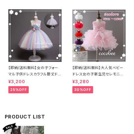
ールフラワーガー 海外子供服
ビー色フォーマルスーツ結婚式
発表会七五三撮影フォーマル
【即納/送料無料】女の子フォー
【即納/送料無料】大人気ベビー
マル子供ドレスカラフル膝丈ドレ
ドレス女の子新生児セレモニー
スお花モチーフふんわりレース
ドレス子供ドレスふわふわチュチ
¥3,200
¥3,280
スカードドレス発表会コーデお
ュスカートリボン&パール付き ベ
25%OFF
30%OFF
誕生日入学式卒業式晴れ舞台
ビードレスバブル層こどもドレス
女の子ワンピース七五三撮影衣
お誕生日パール付きドレス
装ジュニアドレス
PRODUCT LIST