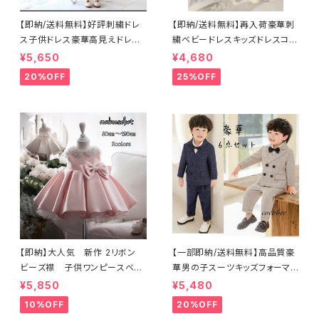
【即納/送料無料】好評刺繍ドレ
【即納/送料無料】再入荷豪華刺
ス子供ドレス豪華高見えドレ
繍ベビードレスキッズドレスコン
ス ネックビーズベビードレ
クール演奏会ジュニアドレス
¥5,650
¥4,680
ス 女のドレス子供ドレス 女
お誕生日撮影結婚式発表会ドレ
20%OFF
25%OFF
の子ワンピース セレモニージ
ス8090100110120㎝
ュニアドレス七五三撮影高見え
ドレス豪華ドレス リングガール
フラワーガール結婚式 リボン
付き ふんわりボリュームドレス
8090100110120cm
【即納】大人気 新作 2リボン
【一部即納/送料無料】高品質豪
ビーズ襟 子供ワンピースベビ
華男の子スーツキッズフォーマル
ードレス セレモニードレス
スーツお買い得6点セットコサー
¥5,850
¥5,480
子供ドレス ホワイトドレス
ジュ付き入学式入園式卒園式男
10%OFF
20%OFF
結婚式フォーマルドレ リングガ
の子入学式卒業式ベージュネイ