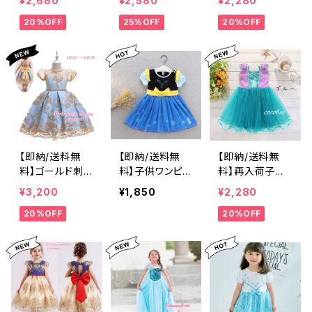
¥2,680
¥2,580
¥2,280
用 キッズ こども
ンク色ドレスメッ
色ドレスレッドド
レスワンピース
子ども リングガ
20%OFF
25%OFF
20%OFF
シュ長袖子供ロ
レス子供ドレ
プリンセスお姫
ール コンクール
ングドレスピンク
ス 七五三 女
様ドレスキラキラ
フラワーガール
色ワンピース発
の子ワンピー
スカートパープ
卒業式 入学式
表会ドレス女の
ス 10011012
ル色こどもドレ
ダンス衣装コス
子ワンピース長
0130140150㎝
スキラキラスカ
チューム、リンセ
袖ドレスゴール
ートお姫様ドレ
スドレス、ワンピ
ド刺繍ドレス100
スふんわりキッ
ース仮装ハロウ
1101201301401
ズドレス プリン
ィンドレス子供ド
50cm cocobe
セス女の子ドレ
レス
e
ス発表会ドレス
【即納/送料無
【即納/送料無
【即納/送料無
キラキラスカー
料】ゴールド刺
料】子供ワンピー
料】再入荷子供
トこども服リング
繍 女の子フォ
スドレス半袖ワ
ドレス格安ワン
¥3,200
¥1,850
¥2,280
ガール お姫
ーマルドレスお
ンピースお花
ピースふんわり
様 お誕生日
20%OFF
20%OFF
しゃれキッズドレ
柄 チュールス
キッズドレスプリ
発表会 ハロウ
スプリンセスドレ
カートプリンセス
ンセスドレス仮
ィン仮装 90〜
ス 発表会 お
ドレスお出かけ
装 お姫様ドレ
130㎝
誕生日コンクー
お姫様ドレス女
ス お誕生日
ルリングガール
の子ワンピース9
発表会 クリス
クリスマスプレ
0100110120130
マスプレゼント
ゼントセルフ撮
cm
発表会衣装ハロ