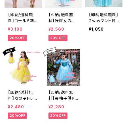
影リボンつきドレ
ウィン仮装ブル
ス高見えエレガ
ーパープル9010
ントドレス袖あり
0110120130140
【即納/送料無
【即納/送料無
【即納送料無料】
キッズドレス
㎝
料】ゴールド刺繍
料】好評女の子
２wayマント付
ジュニアドレス
子供ワンピース
フォーマルプリン
きプリンセスドレ
¥3,180
¥2,560
¥1,850
ハロウィン シ
ハロウィン衣装
セスドレスハロ
ス お出かけ
ンデレラ110〜14
20%OFF
20%OFF
子供ハロウィン
ウィーン仮装お
お姫様ドレス
0㎝
コスプレ 女の子
姫様パーク衣装
女の子ワンピー
フォーマルドレス
キラキラ マント
ス 90〜130㎝
キッズドレスプリ
付きドレスブル
ンセスドレスハ
ー雪結晶子ども
ロウィン発表会
海外服キッズド
お誕生日キッズ
レス お姫様ド
ドレスリングガー
レス プリンセ
ルドレスジュニ
ス子供女の子ハ
アドレス901001
ロウィン衣装
【即納/送料無
【即納/送料無
10120130140㎝
発表会ドレスク
料】女の子ドレス
料】長袖子供ドレ
リスマスプレゼ
イエローふんわ
スプリンセスコ
¥2,480
¥2,280
ント1001101201
りスカート キッ
スプレキラキラ
30140㎝
20%OFF
20%OFF
ズ子どもドレス
雪結晶キッズド
ジュニアドレス
レスプリンセスド