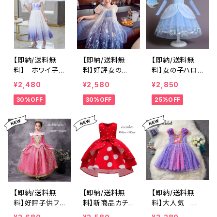
【即納/送料無
【即納/送料無
【即納/送料無
料】 ホワイ子ど
料】好評女の子
料】女の子ハロ
もドレス女の子
フォーマルプリン
ウィーンコスチ
¥2,480
¥2,580
¥2,850
フォーマルドレス
セスドレスマント
ュームドレスワン
30%OFF
30%OFF
25%OFF
発表会でドレス
付きキラキラス
ピースプリンセ
結婚式リングガ
カート子供ハロ
スドレス女の子
ールマント付きド
ウィン衣装クリ
フォーマル発表
レスプリンセスド
スマスプレゼン
会服ドレス 結婚
レスハロウィン
発表会コンクー
式 七五三 発表
コスプレハロウ
ル
会 ピアノ こども
ィン子供コスチ
ダンス イベント
ュームクリスマ
ハロウィン コス
スプレゼント仮
プレ お揃い子供
装フリルドレス
ドレス フォーマ
【即納/送料無
【即納/送料無
【即納/送料無
ル フォーマルウ
料】好評子供フォ
料】新商品カチ
料】大人気 子
ェア ドレス 子供
ーマルドレスピ
ューシャ付き赤
どもフォーマルド