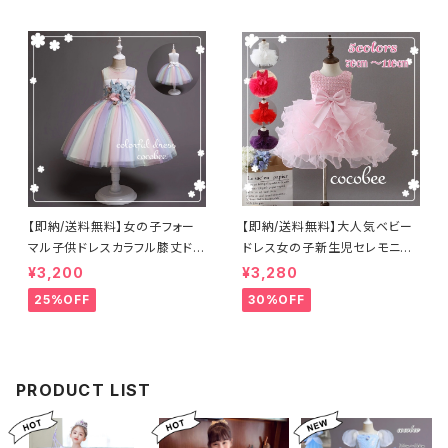
ールフラワーガー 海外子供服
ビー色フォーマルスーツ結婚式
発表会七五三撮影フォーマル
【即納/送料無料】女の子フォー
【即納/送料無料】大人気ベビー
マル子供ドレスカラフル膝丈ドレ
ドレス女の子新生児セレモニー
スお花モチーフふんわりレース
ドレス子供ドレスふわふわチュチ
¥3,200
¥3,280
スカードドレス発表会コーデお
ュスカートリボン&パール付き ベ
25%OFF
30%OFF
誕生日入学式卒業式晴れ舞台
ビードレスバブル層こどもドレス
女の子ワンピース七五三撮影衣
お誕生日パール付きドレス
装ジュニアドレス
PRODUCT LIST