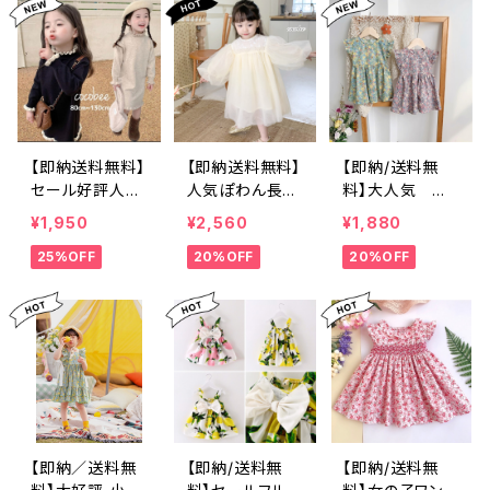
もワンピースチ
の子ワンピー
ルこどもワンピ
ュニック こど
ス 10011012
ース入学式 子
もチュニックワン
0130140150㎝
供服 女 女の子
ピース入園式卒
卒園式 小学生
園式お出かけコ
おしゃれ 年長
ーデ
長袖 受験 面接
フォーマル 小学
校 結婚式 80
【即納送料無料】
【即納送料無料】
【即納/送料無
90100110120
セール好評人気
人気ぽわん長袖
料】大人気 小
㎝ cocobee
女の子ニットワン
子供ドレス刺繍
花柄 キッズワ
¥1,950
¥2,560
¥1,880
ピース 子供セー
ドレスこどもドレ
ンピースフリ
25%OFF
20%OFF
20%OFF
ター 女の子 フレ
スお誕生日結婚
ル ピンク グ
アスカート海外
式ベビードレス
リーン 韓国子
子供服 韓国子
キッズドレス海
供服 チュニッ
供 長袖 おしゃ
外子供服歯周ド
ク女の子ワンピ
れ 子ども服 カ
レス入園式卒園
ース 809010
ジュアル可愛い
式発表会お揃い
0110120130
ワンピース80 9
コーデインスタ
0 100 110 120 1
映えこども服結
30㎝cocobee
婚式リングガー
ルフラワーガー
【即納／送料無
【即納/送料無
【即納/送料無
ルコンクール70