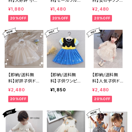
料】大好評 小花
料】セールフルー
料】女の子ワンピ
809010011012
柄リボン付きフリ
ツ柄 ワンピー
ースチュニック
¥1,880
¥1,480
¥2,480
0130cm
ルワンピース子
スピンク色こど
スモッキング刺
20%OFF
20%OFF
20%OFF
供ドレスバース
もワンピース女
繍子供トップス
デー結婚式お誕
の子フォーマル
ピンク色 ワンピ
生日七五三撮影
プールお出かけ
ース 丸襟ワン
百日祝撮影女の
海水浴ワンピー
ピース海外子供
子フォーマルドレ
ス
服
スリングガール
フラワーガール
コンクール 女
の子ワンピー
ス 809010011
【即納/送料無
【即納/送料無
【即納/送料無
0120㎝
料】好評子供ドレ
料】子供ワンピー
料】人気子供ドレ
スベビードレス
スドレス半袖ワ
ス刺繍ドレス長
¥2,480
¥1,850
¥2,480
長袖ワンピース
ンピースお花
袖ドレス長袖ワ
20%OFF
20%OFF
刺繍 レースド
柄 チュールス
ンピース女の子
レス入園入学式
カートプリンセス
フォーマルこど
お誕生日発表会
ドレスお出かけ
もワンピース入
パーティー衣装
お姫様ドレス女
学式卒園式リン
リングガール姉
の子ワンピース9
グガールフラワ
妹お揃い海外子
0100110120130
ーガールレー