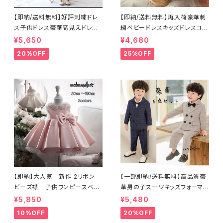
【即納/送料無料】好評刺繍ドレ
【即納/送料無料】再入荷豪華刺
ス子供ドレス豪華高見えドレ
繍ベビードレスキッズドレスコン
ス ネックビーズベビードレ
クール演奏会ジュニアドレス
¥5,650
¥4,680
ス 女のドレス子供ドレス 女
お誕生日撮影結婚式発表会ドレ
20%OFF
25%OFF
の子ワンピース セレモニージ
ス8090100110120㎝
ュニアドレス七五三撮影高見え
ドレス豪華ドレス リングガール
フラワーガール結婚式 リボン
付き ふんわりボリュームドレス
8090100110120cm
【即納】大人気 新作 2リボン
【一部即納/送料無料】高品質豪
ビーズ襟 子供ワンピースベビ
華男の子スーツキッズフォーマル
ードレス セレモニードレス
スーツお買い得6点セットコサー
¥5,850
¥5,480
子供ドレス ホワイトドレス
ジュ付き入学式入園式卒園式男
10%OFF
20%OFF
結婚式フォーマルドレ リングガ
の子入学式卒業式ベージュネイ