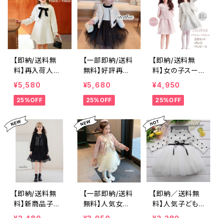
【即納/送料無
【一部即納/送料
【即納/送料無
料】再入荷人気
無料】好評再入
料】女の子スー
女の子スーツ入
荷女の子フォー
ツ子どもフォー
¥5,580
¥5,680
¥4,950
学式卒業式入園
マルスーツキッ
マルスーツセッ
25%OFF
25%OFF
25%OFF
式卒園式 子供
ズワンピース×ジ
トアップ刺繍ワン
服女の子スーツ
ャケット入学式
ピース高見えス
ワンピースジャ
卒業式入園式卒
ーツセットアップ
ケット子どもス
園式女の子フォ
入学式 子供服
ーツ小学生 おし
ーマルスーツピ
女 女の子 卒園
ゃれ 令和7年 年
アノ発表会セッ
式 小学生ワンピ
長 新一年生 制
トアップこどもス
ースフォーマル
服 長袖 受験 面
ーツ キッズス
新一年生 制服
接 フォーマル 小
ーツツイードジ
長袖 受験 面接
学校 結婚式 1
ャケットブラック
フォーマル 小学
【即納/送料無
【一部即納/送料
【即納／送料無
10 120 130 140
ワンピースこど
校 結婚式 110
料】新商品子供
無料】人気女の
料】人気子どもド
150 ㎝ cocob
もホワイトジャケ
120 130 140 15
ワンピースブラッ
子フォーマルス
レスワンピース