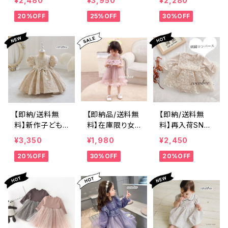
¥2,480
¥3,950
¥2,280
ee
ットセットアップ
0160㎝
ク色子供トップ
ーツセットアップ
女の子フォーマ
セレモニー10011
20%OFF
25%OFF
30%OFF
ススカート付き
ジャケットワンピ
ルホワイトブラッ
012013014015
長袖ワンピース
ース入園式卒園
クピンク色ドレ
0160cm
海外子供服
式入学式 子供
ス好評再入荷
服 女 女の子 卒
ドット柄 長袖
園式 小学生 お
ワンピース 七
しゃれ 年長 新
五三ドレス入園
一年生 制服 長
式卒園式可愛い
袖ワンピース 受
ベビードレス70
験 面接 フォー
8090100110㎝
マル 小学校 結
【即納/送料無
【即納品/送料無
【即納/送料無
婚式809010011
料】新作子どもド
料】在庫限り女
料】再入荷SNS
0 120 130㎝ c
レスワンピース
の子ワンピース
映え子供ドレス
¥3,350
¥1,980
¥2,450
ocobee
袖付き子供服 ベ
チュールドレス
ワンピース長袖
20%OFF
30%OFF
20%OFF
ビードレス女の
お誕生日結婚式
ドレス長袖ベビ
子 卒園式 小学
発表会花びらふ
ーロンパースド
生 おしゃれ 年
りふり子ども ド
レス退院着セレ
長 結婚式 お誕
レス
モニーお食い初
生日 結婚式 発
め結婚式お誕生
表会 コンクール
日入園式結婚
パーティー お宮
式 6070809