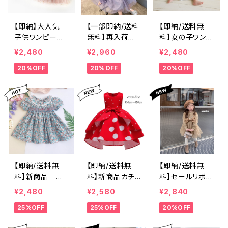
参り 80 90 100
0㎝
cm cocobee
【即納】大人気
【一部即納/送料
【即納/送料無
子供ワンピー
無料】再入荷好
料】女の子ワンピ
ス 子供ドレ
評子供長袖ワン
ースお食い初め
¥2,480
¥2,960
¥2,480
ス キッズドレ
ピースパープル
ロンパースお誕
20%OFF
20%OFF
20%OFF
ス お誕生日
フリルパール付
生日フォーマル
撮影 女の子ワ
きドレスこどもワ
百日祝いハーフ
ンピースドレ
ンピース入学式
バースデー七五
ス 七五三コー
子供服 女 女の
三撮影新生児ベ
デ
子 卒園式 小学
ビー服韓国子供
生 おしゃれ 年
服SNS映え 7
長 長袖 受験 面
0㎝ 80㎝
接 フォーマル 小
学校 結婚式 1
10 120 130 140
【即納/送料無
【即納/送料無
【即納/送料無
150 ㎝ cocob
料】新商品 好
料】新商品カチ
料】セールリボン
ee
評スモキング刺
ューシャ付き赤
パール付き裏起
¥2,480
¥2,580
¥2,840
繍女の子チュニ
色ドレスレッドド
毛長袖ドレスワ
25%OFF
25%OFF
20%OFF
ックワンピー
レス子供ドレ
ンピース子供人
ス 小花柄こど
ス 七五三 女
気ドレスフォーマ