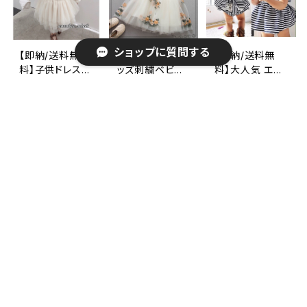
供服七五三撮影
cm
ス 刺繍 上品
コーデ 80.90.
ワンピース女の
100.110.120
子ドレスお誕生
ショップに質問する
日 結婚式80.
【即納/送料無
【即納】再入荷キ
【即納/送料無
90.100.110.120
料】子供ドレス長
ッズ刺繍ベビー
料】大人気 エプ
１３０㎝
袖ワンピース子
ドレス 子供ド
ロン風 ワンピー
¥2,960
¥2,350
¥1,380
ども入学式入園
レス ワンピー
ス セットアッ
20%OFF
式 卒業式卒園
ス お誕生日
プ 2点セット
SOLD OUT
式七五三撮影衣
リングガール
海外子供服韓国
装セルフ撮影リ
刺繍ワンピー
子供服 8090
キーワードから探す
ングガールフラ
ス 女の子七五
㎝
ワーガールツー
三コーデ 結婚
イドワンピース
式ドレス
海外子供服発表
会ドレス80901
00110cm
カテゴリから探す
【即納送料無料】
【即納/送料無
【即納/送料無
２wayマント付
料】新商品 フリ
料】 イエロー リ
きプリンセスドレ
ル リボン 可愛い
ボン付き ワンピ
Home
ワンピース
¥1,850
¥1,750
¥1,350
ス お出かけ
ワンピース チ
ース 女の子ワ
20%OFF
25%OFF
お姫様ドレス
ュニック 女の
ンピース 子供