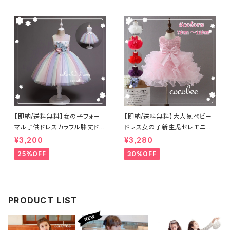
ールフラワーガー 海外子供服
ビー色フォーマルスーツ結婚式
発表会七五三撮影フォーマル
【即納/送料無料】女の子フォー
【即納/送料無料】大人気ベビー
マル子供ドレスカラフル膝丈ドレ
ドレス女の子新生児セレモニー
スお花モチーフふんわりレース
ドレス子供ドレスふわふわチュチ
¥3,200
¥3,280
スカードドレス発表会コーデお
ュスカートリボン&パール付き ベ
25%OFF
30%OFF
誕生日入学式卒業式晴れ舞台
ビードレスバブル層こどもドレス
女の子ワンピース七五三撮影衣
お誕生日パール付きドレス
装ジュニアドレス
PRODUCT LIST