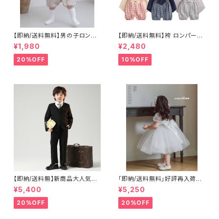
【即納/送料無料】男の子ロンパ
【即納/送料無料】袴 ロンパース
ースベビーカバーオール蝶ネク
男の子 和服 女の子 着物 出産
¥1,980
¥2,480
タイ付き男の子フォーマルロンパ
祝い ユニセックス 七五三 結婚
ースタキシードお食い初めロン
式 70 80 90 フォーマル お正
20%OFF
10%OFF
パースお誕生日フォーマル百日
月 初節句 節句 袴 ロンパース
祝いハーフバースデー七五三撮
影新生児ベビー服韓国子供服S
NS映え70㎝ 80㎝ 90㎝ 100
㎝
【即納/送料無】新商品大人気男
「即納/送料無料」好評再入荷子
の子タキシードネクタイ付き入
供ドレスベビードレスホワイトド
¥5,400
¥5,250
学式卒業式スーツ 男の子フォ
レス 1歳バースデーセレモニー
ーマルスーツキッズフォーマルス
ドレス結婚式 お誕生日ハーフ
20%OFF
20%OFF
ーツ ネイビーグレー ブラッ
バースデードレス 七五三撮
クお買い得５点セット入学式男
影 百日祝撮影高みえドレス女