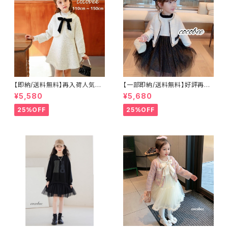
【即納/送料無料】再入荷人気女
【一部即納/送料無料】好評再入
の子スーツ入学式卒業式入園式
荷女の子フォーマルスーツキッズ
¥5,580
¥5,680
卒園式 子供服女の子スーツワ
ワンピース×ジャケット入学式卒
ンピースジャケット子どもスーツ
業式入園式卒園式女の子フォー
25%OFF
25%OFF
小学生 おしゃれ 令和7年 年長
マルスーツピアノ発表会セットア
新一年生 制服 長袖 受験 面接
ップこどもスーツ キッズスーツ
フォーマル 小学校 結婚式 11
ツイードジャケットブラックワン
0 120 130 140 150 ㎝ coc
ピースこどもホワイトジャケット
obee
セットアップセレモニー1001101
20130140150160cm