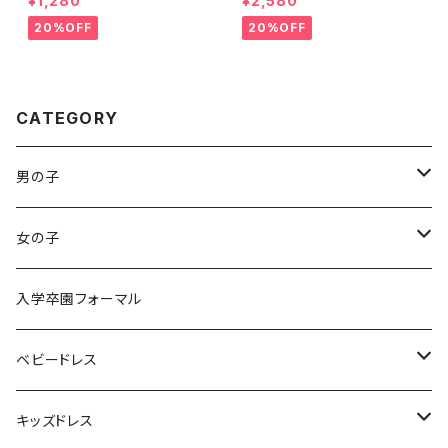
¥1,280
¥2,580
アクセサリー 子供 大人 フ
ット帽子付ドレスベビードレスチ
ォーマル 髪飾り
ュールスカート 子供ワンピース
20%OFF
20%OFF
プリンセスドレス 女の子ドレ
ス セレモニーお誕生日結婚式
百日祝いコーデ ハーフバース
デー衣装708090㎝
CATEGORY
男の子
袴ロンパース
女の子
袴ロンパース
入学卒園フォーマル
ベビードレス
パニエ / ボレロ
キッズドレス