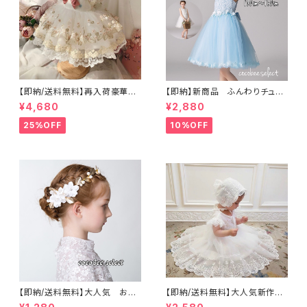
【即納/送料無料】再入荷豪華刺
【即納】新商品 ふんわりチュー
繍ベビードレスキッズドレスコン
ルドレス子供ワンピースジュニ
¥4,680
¥2,880
クール演奏会ジュニアドレス
アドレス女の子子供ドレスお花
お誕生日撮影結婚式発表会ドレ
ビーズ付き発表会ドレスお誕生
25%OFF
10%OFF
ス8090100110120㎝
日七五三プリンセス海外子供服
ホワイトブルーピンクパープル11
0〜140㎝
【即納/送料無料】大人気 お花
【即納/送料無料】大人気新作再
モチーフ カチューシャ ヘア
入荷刺繍 ボンネット×ドレスセ