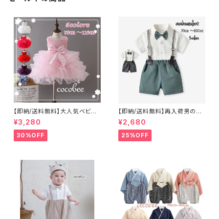
【即納/送料無料】大人気ベビー
【即納/送料無料】再入荷男の子
ドレス女の子新生児セレモニー
フォーマルスーツ短パン半袖発
¥3,280
¥2,680
ドレス子供ドレスふわふわチュチ
表会お誕生日ハーフバースデー
ュスカートリボン&パール付き ベ
結婚式 面接フォーマルセット男
30%OFF
25%OFF
ビードレスバブル層こどもドレス
の子シャツ蝶ネクタイ付きサス
お誕生日パール付きドレス
ペンダー付き演奏会七五三撮
影 百日祝いお食い初め 70
㎝ 80㎝ 90㎝ 100㎝110㎝ 12
0㎝