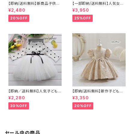
【即納/送料無料】新商品子供ワ
【一部即納/送料無料】人気女の
ンピースブラック色子供トップス
子フォーマルスーツセットアップ
¥2,480
¥3,950
スカート付き長袖ワンピース海
ジャケットワンピース入園式卒
外子供服
園式入学式 子供服 女 女の子
20%OFF
25%OFF
卒園式 小学生 おしゃれ 年長 新
一年生 制服 長袖ワンピース 受
験 面接 フォーマル 小学校 結婚
式8090100110 120 130㎝
cocobee
【即納／送料無料】人気子どもド
【即納/送料無料】新作子どもド
レスワンピース女の子フォーマ
レスワンピース袖付き子供服 ベ
¥2,280
¥3,350
ルホワイトブラックピンク色ドレ
ビードレス女の子 卒園式 小学
ス好評再入荷 ドット柄 長袖
生 おしゃれ 年長 結婚式 お誕生
30%OFF
20%OFF
ワンピース 七五三ドレス入園
日 結婚式 発表会 コンクール パ
式卒園式可愛いベビードレス70
ーティー お宮参り 80 90 100c
8090100110㎝
m cocobee
セール中の商品