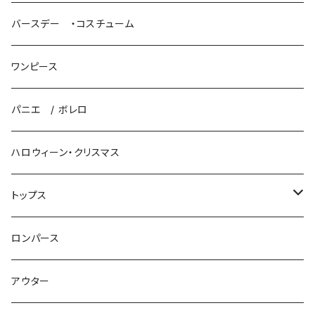
ロングドレス
バースデー ・コスチューム
プリンセスドレス
ワンピース
パニエ / ボレロ
パニエ / ボレロ
ハロウィーン・クリスマス
トップス
ニット
ロンパース
ロンパース
アウター