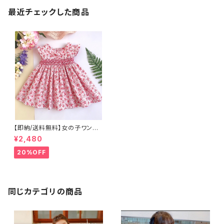
最近チェックした商品
【即納/送料無料】女の子ワンピ
ースチュニック スモッキング刺
¥2,480
繍子供トップス ピンク色 ワンピ
ース 丸襟ワンピース海外子供
20%OFF
服
同じカテゴリの商品