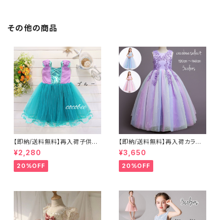
の子面接入学式卒業式ブラック
の子ワンピース 8090100110
スーツフォーマルスーツ結婚式
㎝
発表会七五三撮影フォーマル
その他の商品
【即納/送料無料】再入荷子供ド
【即納/送料無料】再入荷カラフ
レス格安ワンピースふんわりキッ
ルロングドレスレインボードレス
¥2,280
¥3,650
ズドレスプリンセスドレス仮装
スカート ビーズレース刺繍女の
お姫様ドレス お誕生日 発表
子ロングドレスコンクール七五
20%OFF
20%OFF
会 クリスマスプレゼント発表
三撮影キッズドレスお誕生日結
会衣装ハロウィン仮装ブルーパ
婚式ドレス
ープル90100110120130140
㎝