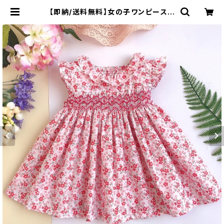
【即納/送料無料】女の子ワンピースチ
ュニック スモッキング刺繍子供トップ
ス ピンク色 ワンピース 丸襟ワンピ
ース海外子供服 | cocobee