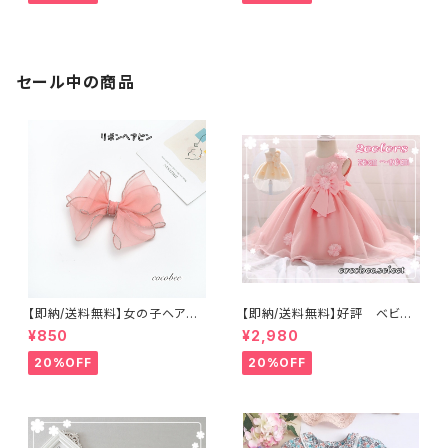
ス 韓国子供服708090㎝
パース ハーフバースデー 60
7080
セール中の商品
【即納/送料無料】女の子ヘアピ
【即納/送料無料】好評 ベビー
ンリボンピンク髪飾りリボンヘ
ドレス 立体お花 リボン 背面
¥850
¥2,980
アアクセサリーお誕生日メッシュ
ロング 女の子フォーマル キ
ヘアピン
ッズドレス
20%OFF
20%OFF