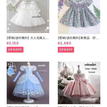
【即納/送料無料】 大人気再入荷
【即納/送料無料】新商品 好評
刺繍こどもドレスベビードレス
スモキング刺繍女の子チュニッ
¥3,150
¥2,480
長袖ドレスパール付きセレモニ
クワンピース 小花柄こどもワ
ー百日祝いお宮参りコーデワン
ンピースチュニック こどもチュ
20%OFF
25%OFF
ピースレース ふんわりドレ
ニックワンピース入園式卒園式
ス 結婚式 お誕生日ハーブバ
お出かけコーデ
ースデー撮影衣装708090100
cm