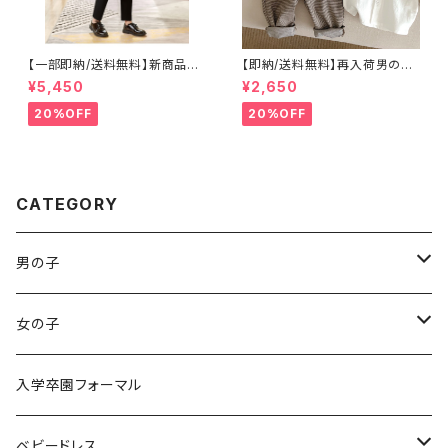
【一部即納/送料無料】新商品子
【即納/送料無料】再入荷男の子
どもスーツ5点セット高品質豪華
フォーマルスーツタキシードシャ
¥5,450
¥2,650
男の子スーツキッズフォーマルス
ツ＆ズボンサスペンダー付き２点
ーツお買い得6点セットコサージ
セット お誕生日フォーマル100
20%OFF
20%OFF
ュ付き入学式入園式卒園式男の
日コーデ発表会入園式卒園式ハ
子入学式卒業式ブラックネイビ
ーフバースデー70㎝80㎝ 90
ー色フォーマルスーツ結婚式発
㎝100㎝110㎝
表会七五三撮影フォーマル
CATEGORY
男の子
袴ロンパース
女の子
袴ロンパース
入学卒園フォーマル
ベビードレス