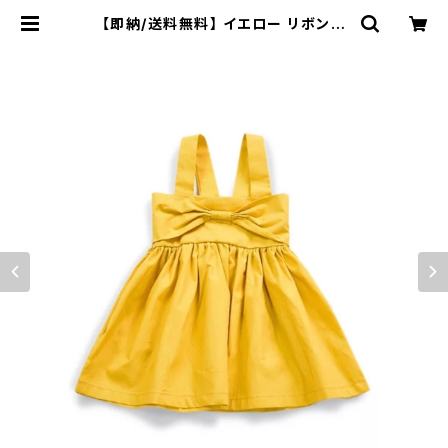
【即納/送料無料】 イエロー リボン付
き ワンピース 女の子ワンピース
子供ワンピース 海外子供服 韓国
子供服 | cocobee