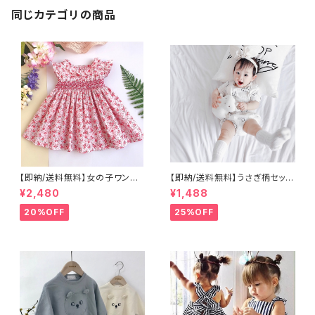
同じカテゴリの商品
【即納/送料無料】女の子ワンピ
【即納/送料無料】うさぎ柄セット
ースチュニック スモッキング刺
アップ ベビーセットアップ 女
¥2,480
¥1,488
繍子供トップス ピンク色 ワンピ
の子男の子セットアップ半袖パン
ース 丸襟ワンピース海外子供
ツ海外こども服ベビー服
20%OFF
25%OFF
服