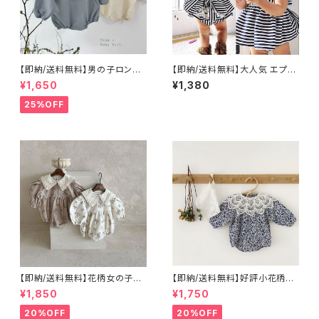
【即納/送料無料】男の子ロンパ
【即納/送料無料】大人気 エプロ
ース女の子ロンパースくまちゃ
ン風 ワンピース セットアップ 2
¥1,650
¥1,380
んモチーフ厚手ベビーロンパー
点セット 海外子供服韓国子供
ス
服 8090㎝
25%OFF
【即納/送料無料】花柄女の子ロ
【即納/送料無料】好評小花柄3
ンパースベビーロンパースハー
点セットボンネット付女の子長袖
¥1,850
¥1,750
フバースデー 百日祝いコーデ
春ロンパース長袖子供ロンパー
セット 女の子長袖ロンパー
ス 1歳お祝い SNS映えロン
20%OFF
20%OFF