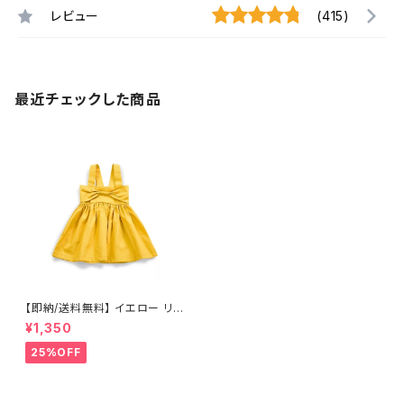
レビュー
(415)
最近チェックした商品
【即納/送料無料】 イエロー リボ
ン付き ワンピース 女の子ワン
¥1,350
ピース 子供ワンピース 海外
子供服 韓国子供服
25%OFF