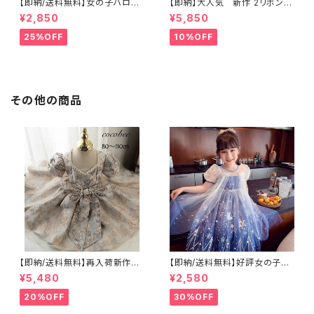
【即納/送料無料】女の子ハロウ
【即納】大人気 新作 2リボン
ィーンコスチュームドレスワンピ
ビーズ襟 子供ワンピースベビ
¥2,850
¥5,850
ースプリンセスドレス女の子フォ
ードレス セレモニードレス
ーマル発表会服ドレス 結婚式
子供ドレス ホワイトドレス
25%OFF
10%OFF
七五三 発表会 ピアノ こども ダ
結婚式フォーマルドレ リングガ
ンス イベント ハロウィン コスプ
ールフラワーガー 海外子供服
レ お揃い子供 ドレス フォーマル
フォーマルウェア ドレス 子供 用
キッズ こども 子ども リングガー
ル コンクール フラワーガール
その他の商品
卒業式 入学式 ダンス衣装コス
チューム、リンセスドレス、ワンピ
ース仮装ハロウィンドレス子供
ドレス
【即納/送料無料】再入荷新作子
【即納/送料無料】好評女の子フ
供ドレスバースデーベビードレ
ォーマルプリンセスドレスマント
¥5,480
¥2,580
ス発表会結婚式お誕生セレモニ
付きキラキラスカート子供ハロウ
ードレス女の子フォーマルリボン
ィン衣装クリスマスプレゼン発
20%OFF
30%OFF
付きお宮参りスタジオ撮影七五
表会コンクール