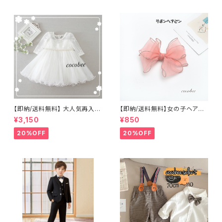
三撮影 8090100110㎝
【即納/送料無料】 大人気再入荷
【即納/送料無料】女の子ヘアピ
刺繍こどもドレスベビードレス
ンリボンピンク髪飾りリボンヘ
¥3,150
¥850
長袖ドレスパール付きセレモニ
アアクセサリーお誕生日メッシュ
ー百日祝いお宮参りコーデワン
ヘアピン
20%OFF
20%OFF
ピースレース ふんわりドレ
ス 結婚式 お誕生日ハーブバ
ースデー撮影衣装708090100
cm