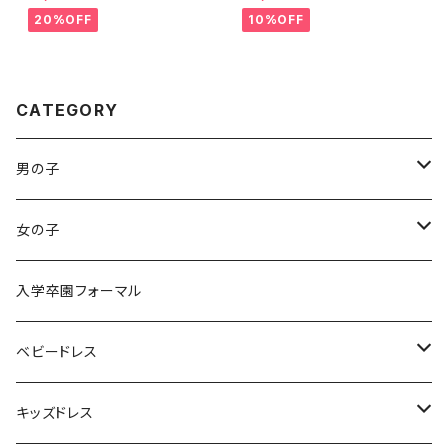
タイ付き男の子フォーマルロンパ
フ撮影バックリボンチュール ベ
ースタキシードお食い初めロン
ビードレス 子供ドレス フォーマ
20%OFF
10%OFF
パースお誕生日フォーマル百日
ルドレス 入園式 卒園式 発表会
祝いハーフバースデー七五三撮
結婚式 入学式 卒業式 七五三
影新生児ベビー服韓国子供服S
パーティードレスリングガールフ
NS映え70㎝ 80㎝ 90㎝ 100
ラワーガール8090100110120
㎝
CATEGORY
男の子
袴ロンパース
女の子
袴ロンパース
入学卒園フォーマル
ベビードレス
パニエ / ボレロ
キッズドレス