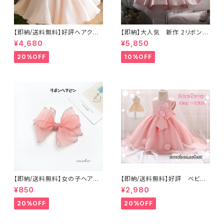
【即納/送料無料】好評ヘアクリッ
【即納】大人気 新作 2リボン
プ付き高見え子どもドレスビジ
ビーズ襟 子供ワンピースベビ
¥4,680
¥5,850
ューネックラインヘアクリップつ
ードレス セレモニードレス
き ふんわり子供ドレス女の子
子供ドレス ホワイトドレス
20%OFF
10%OFF
フォーマルベビードレス キッズ
結婚式フォーマルドレ リングガ
ドレス お誕生日 七五三 結
ールフラワーガー 海外子供服
婚式リングガールセレモニー8
0〜120㎝
【即納/送料無料】女の子ヘアピ
【即納/送料無料】好評 ベビー
ンリボンピンク髪飾りリボンヘ
ドレス 立体お花 リボン 背面
¥850
¥2,980
アアクセサリーお誕生日メッシュ
ロング 女の子フォーマル キ
ヘアピン
ッズドレス
20%OFF
20%OFF