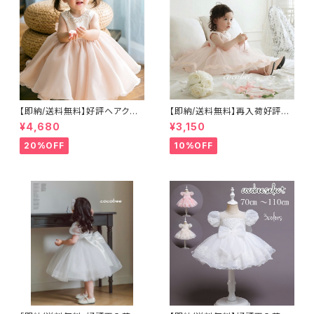
【即納/送料無料】好評ヘアクリッ
【即納/送料無料】再入荷好評大
プ付き高見え子どもドレスビジ
き目ハーフバースデー撮影セル
¥4,680
¥3,150
ューネックラインヘアクリップつ
フ撮影バックリボンチュール ベ
き ふんわり子供ドレス女の子
ビードレス 子供ドレス フォーマ
20%OFF
10%OFF
フォーマルベビードレス キッズ
ルドレス 入園式 卒園式 発表会
ドレス お誕生日 七五三 結
結婚式 入学式 卒業式 七五三
婚式リングガールセレモニー8
パーティードレスリングガールフ
0〜120㎝
ラワーガール8090100110120