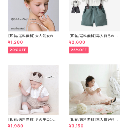
【即納/送料無料】大人気女の子
【即納/送料無料】再入荷男の子
子ども花冠 お花モチーフ カ
フォーマルスーツ短パン半袖発
¥1,280
¥2,680
チューシャ ヘアアクセサリ
表会お誕生日ハーフバースデー
ー 子供 大人 フォーマル髪
結婚式 面接フォーマルセット男
20%OFF
25%OFF
飾り撮影発表会七五三
の子シャツ蝶ネクタイ付きサス
ペンダー付き演奏会七五三撮
影 百日祝いお食い初め 70
㎝ 80㎝ 90㎝ 100㎝110㎝ 12
0㎝
【即納/送料無料】男の子ロンパ
【即納/送料無料】再入荷好評大
ースベビーカバーオール蝶ネク
き目ハーフバースデー撮影セル
¥1,980
¥3,150