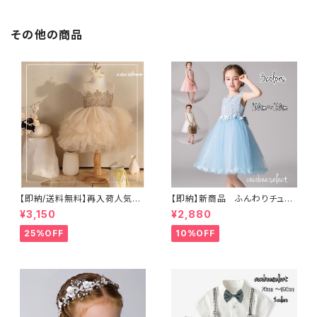
その他の商品
【即納/送料無料】再入荷人気女
【即納】新商品 ふんわりチュー
の子ドレス刺繍 ベビードレス
ルドレス子供ワンピースジュニ
¥3,150
¥2,880
チュールスカート 子供ワンピー
アドレス女の子子供ドレスお花
スプリンセスドレス 女の子ドレ
ビーズ付き発表会ドレスお誕生
25%OFF
10%OFF
ス セレモニーお誕生日結婚式
日七五三プリンセス海外子供服
百日祝いコーデ ハーフバース
ホワイトブルーピンクパープル11
デー衣装8090100110㎝
0〜140㎝