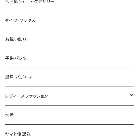
ヘア飾り• アクセサリー
タイツ・ソックス
お祝い飾り
子供パンツ
部屋 パジャマ
レディースファッション
ファッション小物
水着
マフラー
ヤマト便配送