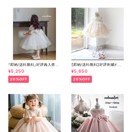
「即納/送料無料」好評再入荷子
【即納/送料無料】好評刺繍ドレ
供ドレスベビードレスホワイトド
ス子供ドレス豪華高見えドレ
¥5,250
¥5,650
レス 1歳バースデーセレモニー
ス ネックビーズベビードレ
ドレス結婚式 お誕生日ハーフ
ス 女のドレス子供ドレス 女
20%OFF
20%OFF
バースデードレス 七五三撮
の子ワンピース セレモニージ
影 百日祝撮影高みえドレス女
ュニアドレス七五三撮影高見え
の子ワンピース 8090100110
ドレス豪華ドレス リングガール
㎝
フラワーガール結婚式 リボン
付き ふんわりボリュームドレス
8090100110120cm