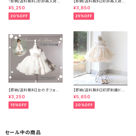
「即納/送料無料」好評再入荷子
【即納/送料無料】好評再入荷刺
供ドレスベビードレスホワイトド
繍ビーズ子供ドレス七五三衣装
¥5,250
¥3,850
レス 1歳バースデーセレモニー
2リボンおしゃれ刺繍ベビードレ
ドレス結婚式 お誕生日ハーフ
ス セレモニー お誕生日 7
20%OFF
25%OFF
バースデードレス 七五三撮
0~100㎝
影 百日祝撮影高みえドレス女
の子ワンピース 8090100110
㎝
【即納/送料無料】女の子フォー
【即納/送料無料】好評刺繍ドレ
マルドレスこどもドレスワンピー
ス子供ドレス豪華高見えドレ
¥3,250
¥5,650
ス２リボンドレスホワイト ふんわ
ス ネックビーズベビードレ
り パール＆リボン付き ドレス
ス 女のドレス子供ドレス 女
15%OFF
20%OFF
ベビードレス入園式卒園式100
の子ワンピース セレモニージ
日祝い退院着セレモニー七五
ュニアドレス七五三撮影高見え
三 女の子ベビードレスセレモ
ドレス豪華ドレス リングガール
ニードレスリングガール結婚式7
フラワーガール結婚式 リボン
08090100110120cm
付き ふんわりボリュームドレス
8090100110120cm
セール中の商品