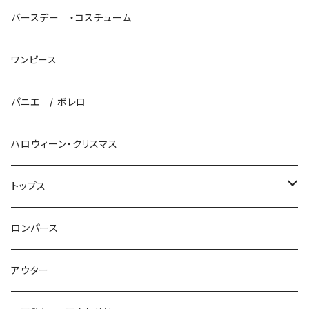
ロングドレス
バースデー ・コスチューム
プリンセスドレス
ワンピース
パニエ / ボレロ
パニエ / ボレロ
ハロウィーン・クリスマス
トップス
ニット
ロンパース
ロンパース
アウター