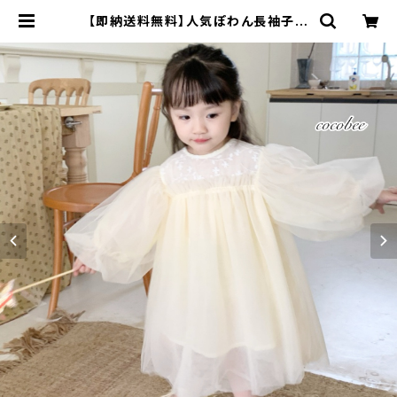
【即納送料無料】人気ぽわん長袖子供
ドレス刺繍ドレスこどもドレスお誕生
日結婚式ベビードレスキッズドレス海
外子供服歯周ドレス入園式卒園式発
表会お揃いコーデインスタ映えこども
服結婚式リングガールフラワーガール
コンクール70809010011012013
0cm | cocobee