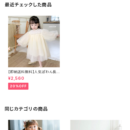
最近チェックした商品
【即納送料無料】人気ぽわん長
袖子供ドレス刺繍ドレスこどもド
¥2,560
レスお誕生日結婚式ベビードレ
スキッズドレス海外子供服歯周
20%OFF
ドレス入園式卒園式発表会お揃
いコーデインスタ映えこども服
結婚式リングガールフラワーガ
ールコンクール70809010011
0120130cm
同じカテゴリの商品