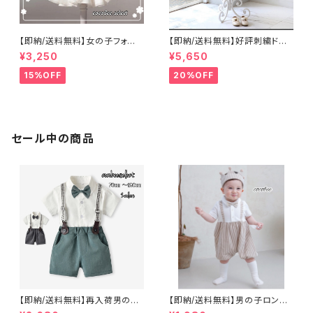
【即納/送料無料】女の子フォー
【即納/送料無料】好評刺繍ドレ
マルドレスこどもドレスワンピー
ス子供ドレス豪華高見えドレ
¥3,250
¥5,650
ス２リボンドレスホワイト ふんわ
ス ネックビーズベビードレ
り パール＆リボン付き ドレス
ス 女のドレス子供ドレス 女
15%OFF
20%OFF
ベビードレス入園式卒園式100
の子ワンピース セレモニージ
日祝い退院着セレモニー七五
ュニアドレス七五三撮影高見え
三 女の子ベビードレスセレモ
ドレス豪華ドレス リングガール
ニードレスリングガール結婚式7
フラワーガール結婚式 リボン
08090100110120cm
付き ふんわりボリュームドレス
8090100110120cm
セール中の商品
【即納/送料無料】再入荷男の子
【即納/送料無料】男の子ロンパ
フォーマルスーツ短パン半袖発
ースベビーカバーオール蝶ネク