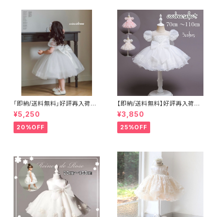
婚式リングガールセレモニー8
パーティードレスリングガールフ
0〜120㎝
ラワーガール8090100110120
「即納/送料無料」好評再入荷子
【即納/送料無料】好評再入荷刺
供ドレスベビードレスホワイトド
繍ビーズ子供ドレス七五三衣装
¥5,250
¥3,850
レス 1歳バースデーセレモニー
2リボンおしゃれ刺繍ベビードレ
ドレス結婚式 お誕生日ハーフ
ス セレモニー お誕生日 7
20%OFF
25%OFF
バースデードレス 七五三撮
0~100㎝
影 百日祝撮影高みえドレス女
の子ワンピース 8090100110
㎝