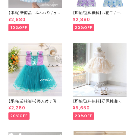
【即納】新商品 ふんわりチュー
【即納/送料無料】お花モチー
ルドレス子供ワンピースジュニ
フ リボン可愛い ベビー キ
¥2,880
¥2,880
アドレス女の子子供ドレスお花
ッズ ドレス 発表会 お誕生
ビーズ付き発表会ドレスお誕生
日 70㎝ 〜150㎝
10%OFF
20%OFF
日七五三プリンセス海外子供服
ホワイトブルーピンクパープル11
0〜140㎝
【即納/送料無料】再入荷子供ド
【即納/送料無料】好評刺繍ドレ
レス格安ワンピースふんわりキッ
ス子供ドレス豪華高見えドレ
¥2,280
¥5,650
ズドレスプリンセスドレス仮装
ス ネックビーズベビードレ
お姫様ドレス お誕生日 発表
ス 女のドレス子供ドレス 女
20%OFF
20%OFF
会 クリスマスプレゼント発表
の子ワンピース セレモニージ
会衣装ハロウィン仮装ブルーパ
ュニアドレス七五三撮影高見え
ープル90100110120130140
ドレス豪華ドレス リングガール
㎝
フラワーガール結婚式 リボン