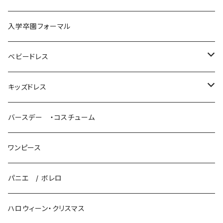
袴ロンパース
入学卒園フォーマル
ベビードレス
パニエ / ボレロ
キッズドレス
ロングドレス
バースデー ・コスチューム
プリンセスドレス
ワンピース
パニエ / ボレロ
パニエ / ボレロ
ハロウィーン・クリスマス