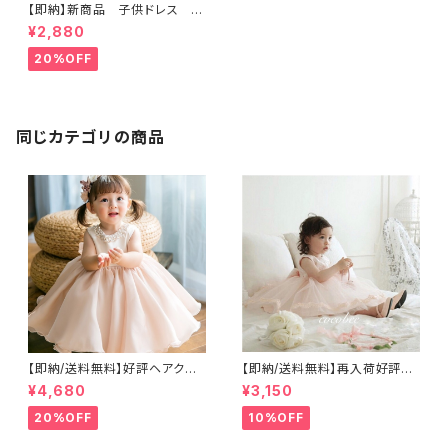
【即納】新商品 子供ドレス 刺
繍リボン付き 女の子ドレス
¥2,880
発表会コンクール お誕生日
結婚式 ジュニアドレス
20%OFF
同じカテゴリの商品
【即納/送料無料】好評ヘアクリッ
【即納/送料無料】再入荷好評大
プ付き高見え子どもドレスビジ
き目ハーフバースデー撮影セル
¥4,680
¥3,150
ューネックラインヘアクリップつ
フ撮影バックリボンチュール ベ
き ふんわり子供ドレス女の子
ビードレス 子供ドレス フォーマ
20%OFF
10%OFF
フォーマルベビードレス キッズ
ルドレス 入園式 卒園式 発表会
ドレス お誕生日 七五三 結
結婚式 入学式 卒業式 七五三