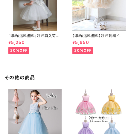
「即納/送料無料」好評再入荷子
【即納/送料無料】好評刺繍ドレ
供ドレスベビードレスホワイトド
ス子供ドレス豪華高見えドレ
¥5,250
¥5,650
レス 1歳バースデーセレモニー
ス ネックビーズベビードレ
ドレス結婚式 お誕生日ハーフ
ス 女のドレス子供ドレス 女
20%OFF
20%OFF
バースデードレス 七五三撮
の子ワンピース セレモニージ
影 百日祝撮影高みえドレス女
ュニアドレス七五三撮影高見え
の子ワンピース 8090100110
ドレス豪華ドレス リングガール
㎝
フラワーガール結婚式 リボン
付き ふんわりボリュームドレス
8090100110120cm
その他の商品