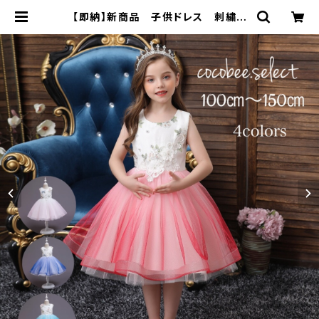
【即納】新商品 子供ドレス 刺繍リ
ボン付き 女の子ドレス 発表会コン
クール お誕生日 結婚式 ジュニ
アドレス | cocobee