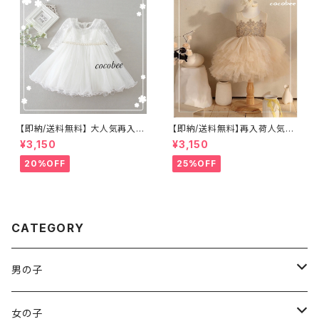
付き ふんわりボリュームドレス
8090100110120cm
【即納/送料無料】 大人気再入荷
【即納/送料無料】再入荷人気女
刺繍こどもドレスベビードレス
の子ドレス刺繍 ベビードレス
¥3,150
¥3,150
長袖ドレスパール付きセレモニ
チュールスカート 子供ワンピー
ー百日祝いお宮参りコーデワン
スプリンセスドレス 女の子ドレ
20%OFF
25%OFF
ピースレース ふんわりドレ
ス セレモニーお誕生日結婚式
ス 結婚式 お誕生日ハーブバ
百日祝いコーデ ハーフバース
ースデー撮影衣装708090100
デー衣装8090100110㎝
cm
CATEGORY
男の子
袴ロンパース
女の子