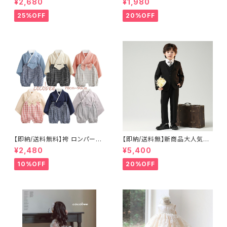
¥2,680
¥1,980
表会お誕生日ハーフバースデー
タイ付き男の子フォーマルロンパ
結婚式 面接フォーマルセット男
ースタキシードお食い初めロン
25%OFF
20%OFF
の子シャツ蝶ネクタイ付きサス
パースお誕生日フォーマル百日
ペンダー付き演奏会七五三撮
祝いハーフバースデー七五三撮
影 百日祝いお食い初め 70
影新生児ベビー服韓国子供服S
㎝ 80㎝ 90㎝ 100㎝110㎝ 12
NS映え70㎝ 80㎝ 90㎝ 100
0㎝
㎝
【即納/送料無料】袴 ロンパース
【即納/送料無】新商品大人気男
男の子 和服 女の子 着物 出産
の子タキシードネクタイ付き入
¥2,480
¥5,400
祝い ユニセックス 七五三 結婚
学式卒業式スーツ 男の子フォ
式 70 80 90 フォーマル お正
ーマルスーツキッズフォーマルス
10%OFF
20%OFF
月 初節句 節句 袴 ロンパース
ーツ ネイビーグレー ブラッ
クお買い得５点セット入学式男
の子面接入学式卒業式ブラック
スーツフォーマルスーツ結婚式
発表会七五三撮影フォーマル