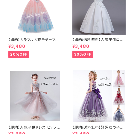
【即納】カラフルお花モチーフ子
【即納/送料無料】人気子供ロン
供ロングドレス発表会ドレスジ
グドレス大人気 子供ロングキ
¥3,480
¥3,480
ュニアドレス女の子ワンピース
ッズドレス 女の子ドレス リン
グガールエレガントドレス結婚
20%OFF
30%OFF
式ドレスビジュー付きドレスキッ
ズロングドレス七五三発表会ド
レス 120〜160㎝
【即納】人気子供ドレス ピアノ発
【即納/送料無料】好評女の子子
表会 ジュニア キッズ ロングドレ
供刺繍ドレス ピアノ発表会 ジュ
¥3,680
¥3,480