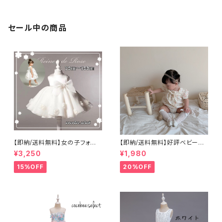
セール中の商品
【即納/送料無料】女の子フォー
【即納/送料無料】好評ベビーロ
マルドレスこどもドレスワンピー
ンパース新生児女の子花柄ロン
¥3,250
¥1,980
ス２リボンドレスホワイト ふんわ
パース長袖子供ロンパース S
り パール＆リボン付き ドレス
NS映えロンパース ハーフバー
15%OFF
20%OFF
ベビードレス入園式卒園式100
スデー 結婚式 お誕生日
日祝い退院着セレモニー七五
新生児ロンパース退院着女の子
三 女の子ベビードレスセレモ
ロンパース70.80.90㎝
ニードレスリングガール結婚式7
08090100110120cm