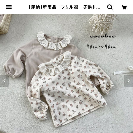
【即納】新商品 フリル襟 子供トップ
ス ロンT お花柄 女の子長袖トッ
プス 海外子供服 韓国子供服 | co
cobee