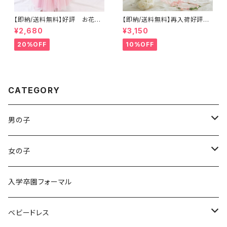
【即納/送料無料】好評 お花モ
【即納/送料無料】再入荷好評大
チーフ ふんわりドレス 結婚
き目ハーフバースデー撮影セル
¥2,680
¥3,150
式 発表会 お誕生日リングガ
フ撮影バックリボンチュール ベ
ールフラワーガールコンクール7
ビードレス 子供ドレス フォーマ
20%OFF
10%OFF
0〜110㎝
ルドレス 入園式 卒園式 発表会
結婚式 入学式 卒業式 七五三
パーティードレスリングガールフ
ラワーガール8090100110120
CATEGORY
男の子
袴ロンパース
女の子
袴ロンパース
入学卒園フォーマル
ベビードレス