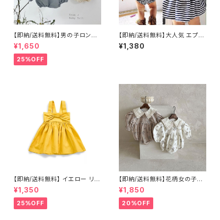
【即納/送料無料】男の子ロンパ
【即納/送料無料】大人気 エプロ
ース女の子ロンパースくまちゃ
ン風 ワンピース セットアップ 2
¥1,650
¥1,380
んモチーフ厚手ベビーロンパー
点セット 海外子供服韓国子供
ス
服 8090㎝
25%OFF
【即納/送料無料】 イエロー リボ
【即納/送料無料】花柄女の子ロ
ン付き ワンピース 女の子ワン
ンパースベビーロンパースハー
¥1,350
¥1,850
ピース 子供ワンピース 海外
フバースデー 百日祝いコーデ
子供服 韓国子供服
セット 女の子長袖ロンパー
25%OFF
20%OFF
ス 韓国子供服708090㎝