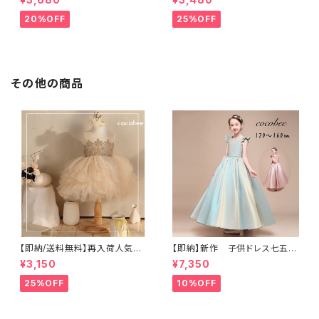
スロング丈ドレスリングガールフ
ニア 女の子こどもドレスキッズ
ラワーガール コンクール 女の子
ロングドレスコンクール お誕生
20%OFF
25%OFF
ドレス結婚式コンクール衣装結
日女の子 ワンピース レッドドレ
婚式刺繍子どもドレス
スシャンパン色ホワイト スカイ
ブルー ドレスリングガール高見
江ドレス七五三撮影コーデ 120
130 140 150 160cm
その他の商品
【即納/送料無料】再入荷人気女
【即納】新作 子供ドレス七五三
の子ドレス刺繍 ベビードレス
ピアノ発表会 女の子ワンピー
¥3,150
¥7,350
チュールスカート 子供ワンピー
ス 刺繍ロング丈ドレス リン
スプリンセスドレス 女の子ドレ
グガール フラワーガール姉妹
25%OFF
10%OFF
ス セレモニーお誕生日結婚式
お揃いコーデ コンクール ジ
百日祝いコーデ ハーフバース
ュニアドレスグリーンピンク色12
デー衣装8090100110㎝
0130140150160㎝