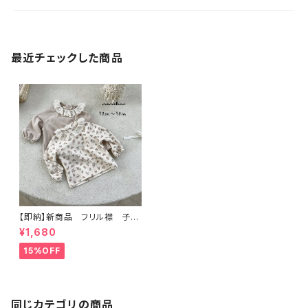
最近チェックした商品
【即納】新商品 フリル襟 子供
トップス ロンT お花柄 女
¥1,680
の子長袖トップス 海外子供
服 韓国子供服
15%OFF
同じカテゴリの商品