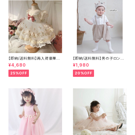
【即納/送料無料】再入荷豪華刺
【即納/送料無料】男の子ロンパ
繍ベビードレスキッズドレスコン
ースベビーカバーオール蝶ネク
¥4,680
¥1,980
クール演奏会ジュニアドレス
タイ付き男の子フォーマルロンパ
お誕生日撮影結婚式発表会ドレ
ースタキシードお食い初めロン
25%OFF
20%OFF
ス8090100110120㎝
パースお誕生日フォーマル百日
祝いハーフバースデー七五三撮
影新生児ベビー服韓国子供服S
NS映え70㎝ 80㎝ 90㎝ 100
㎝