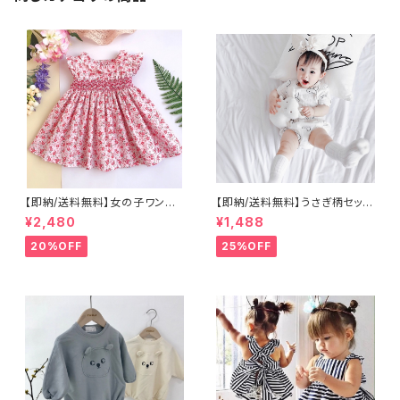
【即納/送料無料】女の子ワンピ
【即納/送料無料】うさぎ柄セット
ースチュニック スモッキング刺
アップ ベビーセットアップ 女
¥2,480
¥1,488
繍子供トップス ピンク色 ワンピ
の子男の子セットアップ半袖パン
ース 丸襟ワンピース海外子供
ツ海外こども服ベビー服
20%OFF
25%OFF
服