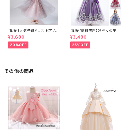
【即納】人気子供ドレス ピアノ発
【即納/送料無料】好評女の子子
表会 ジュニア キッズ ロングドレ
供刺繍ドレス ピアノ発表会 ジュ
¥3,680
¥3,480
スロング丈ドレスリングガールフ
ニア 女の子こどもドレスキッズ
ラワーガール コンクール 女の子
ロングドレスコンクール お誕生
20%OFF
25%OFF
ドレス結婚式コンクール衣装結
日女の子 ワンピース レッドドレ
婚式刺繍子どもドレス
スシャンパン色ホワイト スカイ
ブルー ドレスリングガール高見
江ドレス七五三撮影コーデ 120
130 140 150 160cm
その他の商品