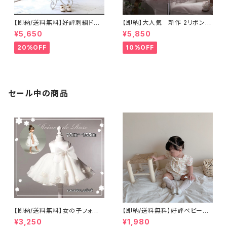
【即納/送料無料】好評刺繍ドレ
【即納】大人気 新作 2リボン
ス子供ドレス豪華高見えドレ
ビーズ襟 子供ワンピースベビ
¥5,650
¥5,850
ス ネックビーズベビードレ
ードレス セレモニードレス
ス 女のドレス子供ドレス 女
子供ドレス ホワイトドレス
20%OFF
10%OFF
の子ワンピース セレモニージ
結婚式フォーマルドレ リングガ
ュニアドレス七五三撮影高見え
ールフラワーガー 海外子供服
ドレス豪華ドレス リングガール
フラワーガール結婚式 リボン
付き ふんわりボリュームドレス
8090100110120cm
セール中の商品
【即納/送料無料】女の子フォー
【即納/送料無料】好評ベビーロ
マルドレスこどもドレスワンピー
ンパース新生児女の子花柄ロン
¥3,250
¥1,980
ス２リボンドレスホワイト ふんわ
パース長袖子供ロンパース S