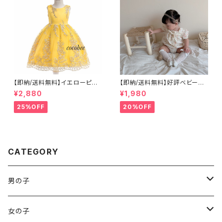
【即納/送料無料】イエローピン
【即納/送料無料】好評ベビーロ
ク色子どもドレスゴールド刺
ンパース新生児女の子花柄ロン
¥2,880
¥1,980
繍 女の子子供ドレス 発表会
パース長袖子供ロンパース S
ドレスジュニア キッズドレス
NS映えロンパース ハーフバー
25%OFF
20%OFF
七五三撮影女の子リングガール
スデー 結婚式 お誕生日
フラワーガーベルプリンセスドレ
新生児ロンパース退院着女の子
ス110120130140150㎝
ロンパース70.80.90㎝
CATEGORY
男の子
袴ロンパース
女の子