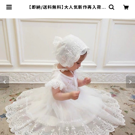
【即納/送料無料】大人気新作再入荷刺
繍 ボンネット×ドレスセット帽子付
ドレスベビードレスチュールスカート
子供ワンピースプリンセスドレス 女
の子ドレス セレモニーお誕生日結
婚式百日祝いコーデ ハーフバース
デー衣装708090㎝ | cocobee