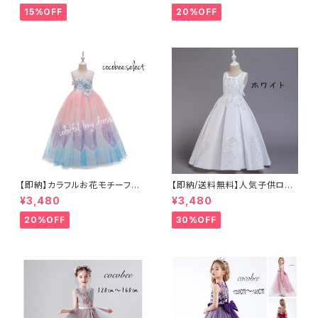
り パール＆リボン付き ドレス
NS映えロンパース ハーフバー
15%OFF
20%OFF
ベビードレス入園式卒園式100
スデー 結婚式 お誕生日
日祝い退院着セレモニー七五
新生児ロンパース退院着女の子
三 女の子ベビードレスセレモ
ロンパース70.80.90㎝
ニードレスリングガール結婚式7
08090100110120cm
【即納】カラフルお花モチーフ子
【即納/送料無料】人気子供ロン
供ロングドレス発表会ドレスジ
グドレス大人気 子供ロングキ
¥3,480
¥3,480
ュニアドレス女の子ワンピース
ッズドレス 女の子ドレス リン
グガールエレガントドレス結婚
20%OFF
30%OFF
式ドレスビジュー付きドレスキッ
ズロングドレス七五三発表会ド
レス 120〜160㎝