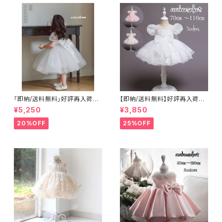
0〜120㎝
ラワーガール8090100110120
「即納/送料無料」好評再入荷子
【即納/送料無料】好評再入荷刺
供ドレスベビードレスホワイトド
繍ビーズ子供ドレス七五三衣装
¥5,250
¥3,850
レス 1歳バースデーセレモニー
2リボンおしゃれ刺繍ベビードレ
ドレス結婚式 お誕生日ハーフ
ス セレモニー お誕生日 7
20%OFF
25%OFF
バースデードレス 七五三撮
0~100㎝
影 百日祝撮影高みえドレス女
の子ワンピース 8090100110
㎝