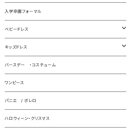
袴ロンパース
入学卒園フォーマル
ベビードレス
パニエ / ボレロ
キッズドレス
ロングドレス
バースデー ・コスチューム
プリンセスドレス
ワンピース
パニエ / ボレロ
パニエ / ボレロ
ハロウィーン・クリスマス