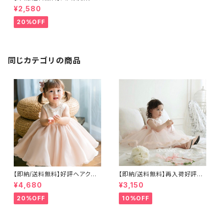
入荷刺繍 ボンネット×ドレスセ
¥2,580
ット帽子付ドレスベビードレスチ
ュールスカート 子供ワンピース
20%OFF
プリンセスドレス 女の子ドレ
ス セレモニーお誕生日結婚式
百日祝いコーデ ハーフバース
デー衣装708090㎝
同じカテゴリの商品
【即納/送料無料】好評ヘアクリッ
【即納/送料無料】再入荷好評大
プ付き高見え子どもドレスビジ
き目ハーフバースデー撮影セル
¥4,680
¥3,150
ューネックラインヘアクリップつ
フ撮影バックリボンチュール ベ
き ふんわり子供ドレス女の子
ビードレス 子供ドレス フォーマ
20%OFF
10%OFF
フォーマルベビードレス キッズ
ルドレス 入園式 卒園式 発表会
ドレス お誕生日 七五三 結
結婚式 入学式 卒業式 七五三
婚式リングガールセレモニー8
パーティードレスリングガールフ