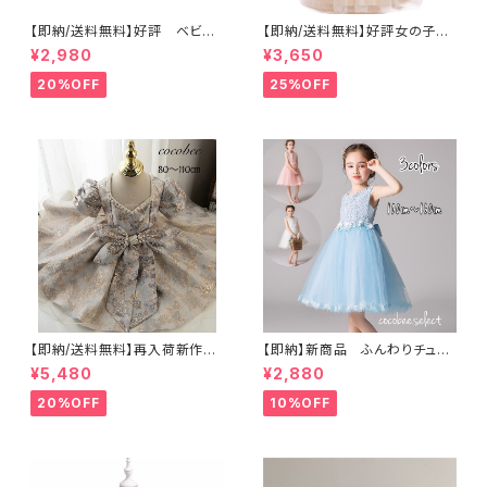
【即納/送料無料】好評 ベビー
【即納/送料無料】好評女の子フ
ドレス 立体お花 リボン 背面
ォーマル長袖ロング子供ドレス
¥2,980
¥3,650
ロング 女の子フォーマル キ
ピアノ発表会 ジュニア キッズ ロ
ッズドレス
ング丈ドレスリングガール フラ
20%OFF
25%OFF
ワーガール120 130 140 150 1
60cm コンクール ドレス ピン
ク シャンパン グリーン ホ
ワイト
【即納/送料無料】再入荷新作子
【即納】新商品 ふんわりチュー
供ドレスバースデーベビードレ
ルドレス子供ワンピースジュニ
¥5,480
¥2,880
ス発表会結婚式お誕生セレモニ
アドレス女の子子供ドレスお花
ードレス女の子フォーマルリボン
ビーズ付き発表会ドレスお誕生
20%OFF
10%OFF
付きお宮参りスタジオ撮影七五
日七五三プリンセス海外子供服
三撮影 8090100110㎝
ホワイトブルーピンクパープル11
0〜140㎝